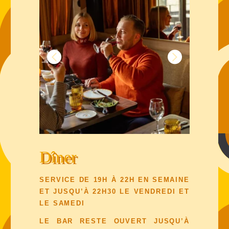
Dîner
SERVICE DE 19H À 22H EN SEMAINE
ET JUSQU’À 22H30 LE VENDREDI ET
LE SAMEDI
LE BAR RESTE OUVERT JUSQU’À