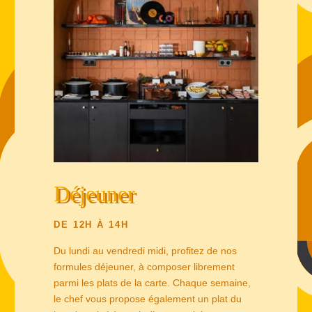
Déjeuner
DE 12H À 14H
Du lundi au vendredi midi, profitez de nos
formules déjeuner, à composer librement
parmi les plats de la carte. Chaque semaine,
le chef vous propose également un plat du